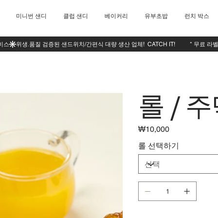
미니번 샌디
클럽 샌디
베이커리
유부초밥
런치 박스
롤 / 주
₩10,000
가
격
롤 선택하기