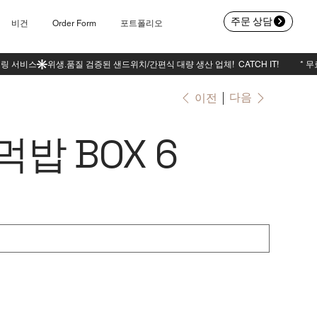
주문 상담
비건
Order Form
포트폴리오
다음
이전
먹밥 BOX 6