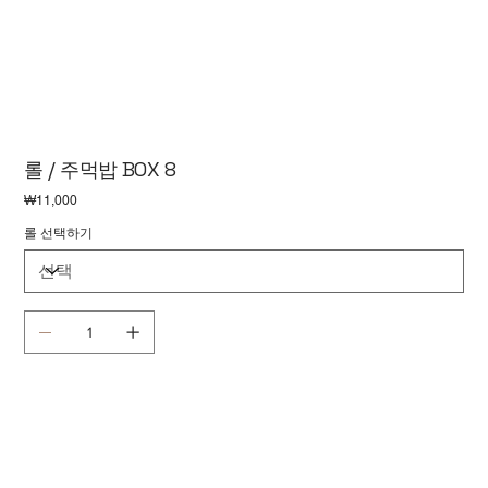
롤 / 주먹밥 BOX 8
가
₩11,000
격
롤 선택하기