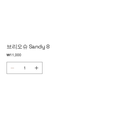
브리오슈 Sandy 8
가
₩11,000
격