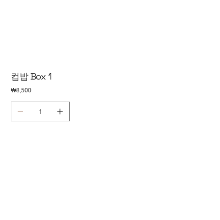
컵밥 Box 1
가
₩8,500
격