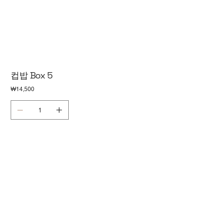
컵밥 Box 5
가
₩14,500
격