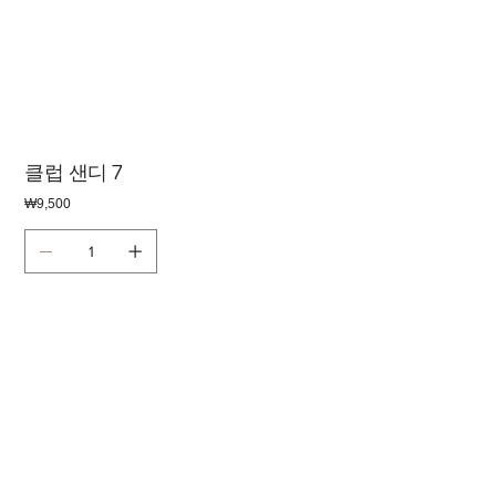
클럽 샌디 7
가
₩9,500
격