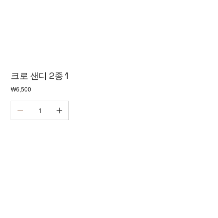
크로 샌디 2종 1
가
₩6,500
격